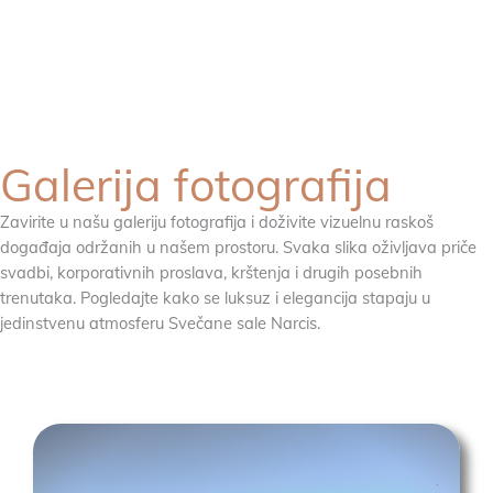
Galerija fotografija
Zavirite u našu galeriju fotografija i doživite vizuelnu raskoš
događaja održanih u našem prostoru. Svaka slika oživljava priče
svadbi, korporativnih proslava, krštenja i drugih posebnih
trenutaka. Pogledajte kako se luksuz i elegancija stapaju u
jedinstvenu atmosferu Svečane sale Narcis.