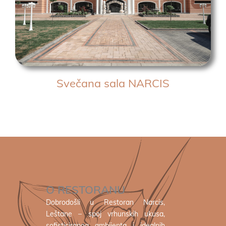
Svečana sala NARCIS
O RESTORANU
Dobrodošli u Restoran Narcis,
Leštane – spoj vrhunskih ukusa,
sofisticiranog ambijenta i idealnih