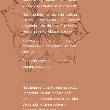
prostora za nezaboravne proslave.
Naša paleta gurmanskih delicija i
usluga prilagođena je svakom
događaju, bilo da je reč o intimnoj
večeri ili spektakularnoj proslavi.
Posvećeni smo stvaranju
nezaboravnih trenutaka za vas i
vaše goste.
Restoran Narcis – gde se ukus i
elegancija susreću.
LOKACIJA
Nalazimu se u Leštanima na obodu
Beograda. Do nas možete doći
autoputem, novom obilaznicom oko
Beograda, kružnim putem ili